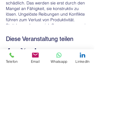
schädlich. Das werden sie erst durch den
Mangel an Fähigkeit, sie konstruktiv zu
lösen. Ungelöste Reibungen und Konflikte
führen zum Verlust von Produktivität.
Stattdessen bauen sich Spannungen sowie
physische und psychische Störungen auf.
Als Folge kommt es zu krankheitsbedingten
Diese Veranstaltung teilen
Ausfällen, Kündigungen, Burnout.
In diesem Seminar lernen Teams, wie sie
mit Konfliktsituationen umgehen können,
Telefon
Email
Whatsapp
LinkedIn
und wie sie die Teamkommunikation
verbessern können. Gesunde und
motivierte Mitarbeiterinnen und Mitarbeiter
sind der gute Geist und die Seele eines
Datenschutzerklärung
jeden Unternehmens und strahlen positive
Motivation aus.
Impressum
Datenschutzerklärung Online Meetings