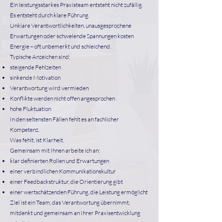
Ein leistungsstarkes Praxisteam entsteht nicht zufällig.
Es entsteht durch klare Führung.
Unklare Verantwortlichkeiten, unausgesprochene
Erwartungen oder schwelende Spannungen kosten
Energie – oft unbemerkt und schleichend.
Typische Anzeichen sind:
steigende Fehlzeiten
sinkende Motivation
Verantwortung wird vermieden
Konflikte werden nicht offen angesprochen
hohe Fluktuation
In den seltensten Fällen fehlt es an fachlicher
Kompetenz.
Was fehlt, ist Klarheit.
Gemeinsam mit Ihnen arbeite ich an:
klar definierten Rollen und Erwartungen
einer verbindlichen Kommunikationskultur
einer Feedbackstruktur, die Orientierung gibt
einer wertschätzenden Führung, die Leistung ermöglicht
Ziel ist ein Team, das Verantwortung übernimmt,
mitdenkt und gemeinsam an Ihrer Praxisentwicklung