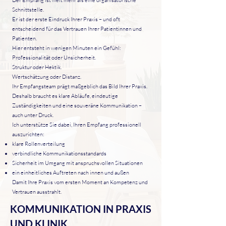
Der Empfang ist weit mehr als eine organisatorische
Schnittstelle.
Er ist der erste Eindruck Ihrer Praxis – und oft
entscheidend für das Vertrauen Ihrer Patientinnen und
Patienten.
Hier entsteht in wenigen Minuten ein Gefühl:
Professionalität oder Unsicherheit.
Struktur oder Hektik.
Wertschätzung oder Distanz.
Ihr Empfangsteam prägt maßgeblich das Bild Ihrer Praxis.
Deshalb braucht es klare Abläufe, eindeutige
Zuständigkeiten und eine souveräne Kommunikation –
auch unter Druck.
Ich unterstütze Sie dabei, Ihren Empfang professionell
auszurichten:
klare Rollenverteilung
verbindliche Kommunikationsstandards
Sicherheit im Umgang mit anspruchsvollen Situationen
ein einheitliches Auftreten nach innen und außen
Damit Ihre Praxis vom ersten Moment an Kompetenz und
Vertrauen ausstrahlt.
KOMMUNIKATION IN PRAXIS
UND KLINIK