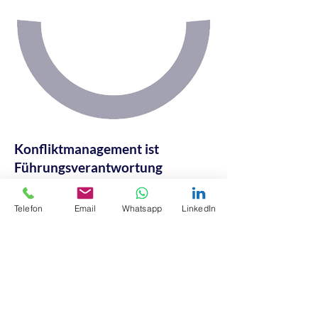
Konfliktmanagement ist
Führungsverantwortung
Konflikte im Team lösen sich nicht von selbst.
Sie gehören zu Ihrer Führungsaufgabe.
Telefon
Email
Whatsapp
LinkedIn
Viele Praxisinhaberinnen und Praxisinhaber
bemerken Spannungen erst dann, wenn die
Auswirkungen bereits deutlich spürbar sind:
Leistungsabfall, Demotivation, Rückzug einzelner
Mitarbeitender oder steigende Fehlzeiten.
Unbehandelte Konflikte kosten Sie:
Energie
Zeit
wirtschaftliche Stabilität