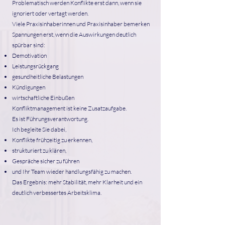
Problematisch werden Konflikte erst dann, wenn sie
ignoriert oder vertagt werden.
Viele Praxisinhaberinnen und Praxisinhaber bemerken
Spannungen erst, wenn die Auswirkungen deutlich
spürbar sind:
Demotivation
Leistungsrückgang
gesundheitliche Belastungen
Kündigungen
wirtschaftliche Einbußen
Konfliktmanagement ist keine Zusatzaufgabe.
Es ist Führungsverantwortung.
Ich begleite Sie dabei,
Konflikte frühzeitig zu erkennen,
strukturiert zu klären,
Gespräche sicher zu führen
und Ihr Team wieder handlungsfähig zu machen.
Das Ergebnis: mehr Stabilität, mehr Klarheit und ein
deutlich verbessertes Arbeitsklima.