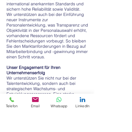
international anerkannten Standards und
sichern hohe Reliabilität sowie Validität.
Wir unterstützen auch bei der Einführung
neuer Instrumente zur
Personalentwicklung, was Transparenz und
Objektivität in der Personalauswahl erhöht,
vorhandene Ressourcen fördert und
Fehlentscheidungen vorbeugt. So bleiben
Sie den Marktanforderungen in Bezug auf
Mitarbeiterbindung und -gewinnung immer
einen Schritt voraus.
Unser Engagement für Ihren
Unternehmenserfolg
Wir unterstützen Sie nicht nur bei der
Talententwicklung, sondern auch bei
strategischen Wachstums- und
Entwicklungsprozessen. Eine starke
Arbeitgebermarke, geprägt durch die
Förderung und Wertschätzung von
Telefon
Email
Whatsapp
LinkedIn
Mitarbeiter-Talenten, ist essentiell für
nachhaltigen Unternehmenserfolg und
Mitarbeiterzufriedenheit.