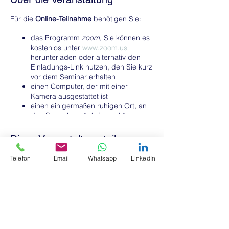
Für die
Online-Teilnahme
benötigen Sie:
das Programm
zoom,
Sie können es
kostenlos unter
www.zoom.us
herunterladen oder alternativ den
Einladungs-Link nutzen, den Sie kurz
vor dem Seminar erhalten
einen Computer, der mit einer
Kamera ausgestattet ist
einen einigermaßen ruhigen Ort, an
den Sie sich zurückziehen können
je nach Ihren Bedürfnissen und der
Qualität Ihres integrierten Mikrofons
Diese Veranstaltung teilen
ein Headset (unserer bisherigen
Erfahrung nach reicht das integrierte
Telefon
Email
Whatsapp
LinkedIn
Mikrofon aus)
Leitung: Peter Schrooten
Kosten: 395 € zzgl. Mwst.
Datenschutzerklärung