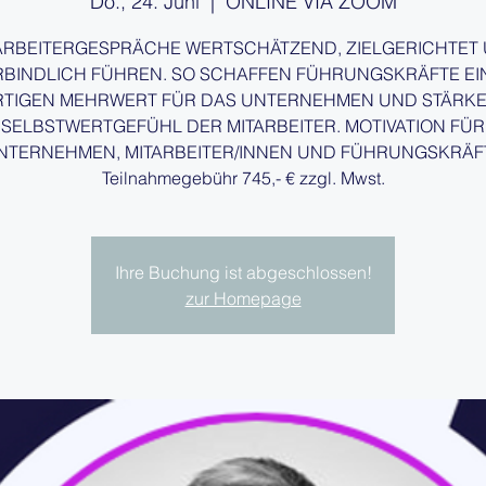
Do., 24. Juni
  |  
ONLINE VIA ZOOM
ARBEITERGESPRÄCHE WERTSCHÄTZEND, ZIELGERICHTET
RBINDLICH FÜHREN. SO SCHAFFEN FÜHRUNGSKRÄFTE EI
TIGEN MEHRWERT FÜR DAS UNTERNEHMEN UND STÄRK
SELBSTWERTGEFÜHL DER MITARBEITER. MOTIVATION FÜR
NTERNEHMEN, MITARBEITER/INNEN UND FÜHRUNGSKRÄF
Ihre Buchung ist abgeschlossen!
zur Homepage