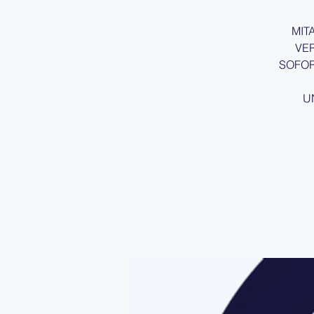
MIT
VE
SOFOR
U